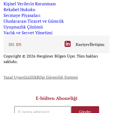
Kişisel Verilerin Korunması
Rekabet Hukuku
Sermaye Piyasaları
Uluslararası Ticaret ve Gümrük
Uyuşmazlık Çözümü
Varlık ve Servet Yönetimi
Dil:
EN
Kariyer
İletişim
Copyright © 2026 Hergüner Bilgen Üçer. Tüm hakları
saklıdır.
Yasal Uyarı
Gizlilik
Bilgi Güvenliği Sistemi
E-bülten Aboneliği
E
*
Gönder
-