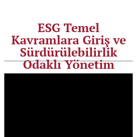
ESG Temel
Kavramlara Giriş ve
Sürdürülebilirlik
Odaklı Yönetim