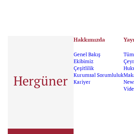
Hakkımızda
Yay
Genel Bakış
Tüm 
Ekibimiz
Çeyr
Çeşitlilik
Huk
Kurumsal Sorumluluk
Maka
Kariyer
News
Vide