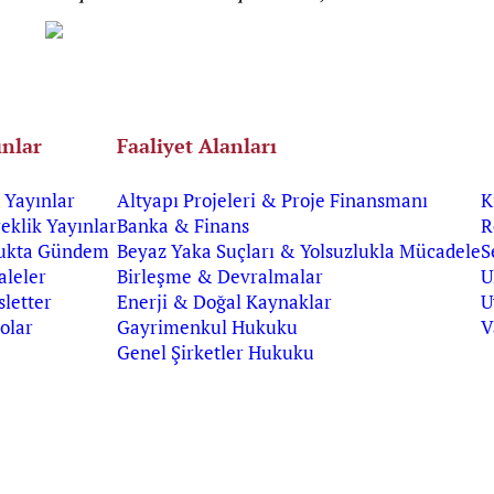
ınlar
Faaliyet Alanları
Yayınlar
Altyapı Projeleri & Proje Finansmanı
K
eklik Yayınlar
Banka & Finans
R
ukta Gündem
Beyaz Yaka Suçları & Yolsuzlukla Mücadele
S
leler
Birleşme & Devralmalar
U
letter
Enerji & Doğal Kaynaklar
U
olar
Gayrimenkul Hukuku
V
Genel Şirketler Hukuku