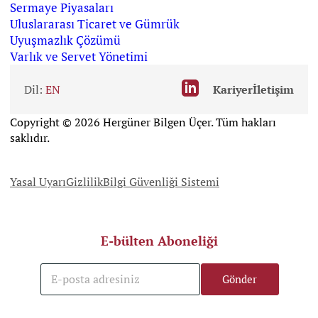
Sermaye Piyasaları
Uluslararası Ticaret ve Gümrük
Uyuşmazlık Çözümü
Varlık ve Servet Yönetimi
Dil:
EN
Kariyer
İletişim
Copyright © 2026 Hergüner Bilgen Üçer. Tüm hakları
saklıdır.
Yasal Uyarı
Gizlilik
Bilgi Güvenliği Sistemi
E-bülten Aboneliği
E
*
Gönder
-
E
p
-
o
p