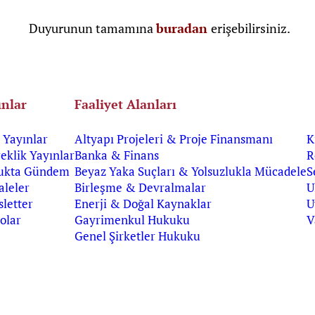
Duyurunun tamamına
buradan
erişebilirsiniz.
ınlar
Faaliyet Alanları
Yayınlar
Altyapı Projeleri & Proje Finansmanı
K
eklik Yayınlar
Banka & Finans
R
ukta Gündem
Beyaz Yaka Suçları & Yolsuzlukla Mücadele
S
leler
Birleşme & Devralmalar
U
letter
Enerji & Doğal Kaynaklar
U
olar
Gayrimenkul Hukuku
V
Genel Şirketler Hukuku