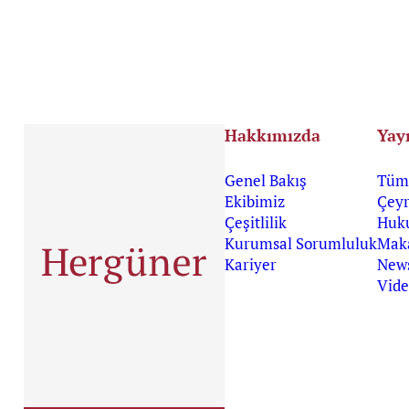
Hakkımızda
Yay
Genel Bakış
Tüm 
Ekibimiz
Çeyr
Çeşitlilik
Huk
Kurumsal Sorumluluk
Maka
Kariyer
News
Vide