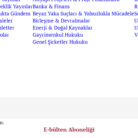
eklik Yayınlar
Banka & Finans
R
ukta Gündem
Beyaz Yaka Suçları & Yolsuzlukla Mücadele
S
leler
Birleşme & Devralmalar
U
letter
Enerji & Doğal Kaynaklar
U
olar
Gayrimenkul Hukuku
V
Genel Şirketler Hukuku
r.
E-bülten Aboneliği