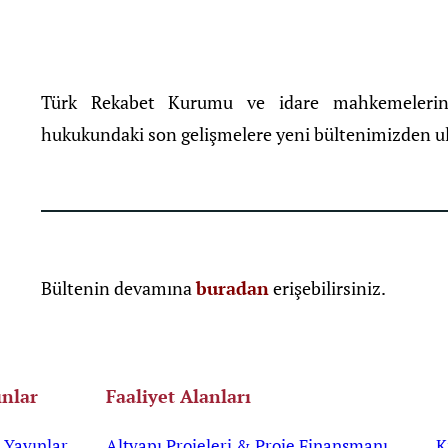
Türk Rekabet Kurumu ve idare mahkemelerinin
hukukundaki son gelişmelere yeni bültenimizden ula
Bültenin devamına
buradan
erişebilirsiniz.
ınlar
Faaliyet Alanları
Yayınlar
Altyapı Projeleri & Proje Finansmanı
K